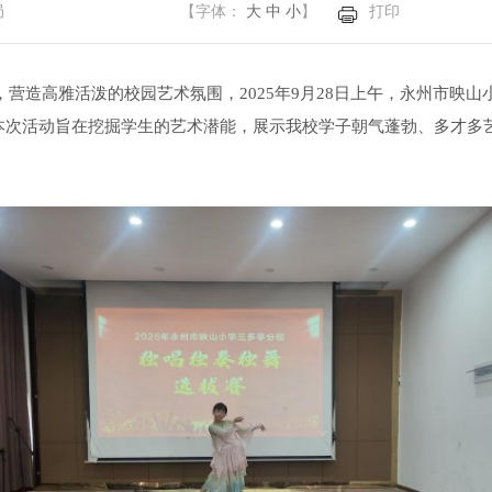
局
【字体：
大
中
小
】
打印
营造高雅活泼的校园艺术氛围，2025年9月28日上午，永州市映
本次活动旨在挖掘学生的艺术潜能，展示我校学子朝气蓬勃、多才多