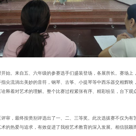
时开始。来自五、六年级的参赛选手们盛装登场，各展所长。赛场上
手指尖流淌出美妙的音符，钢琴、古筝、小提琴等中西乐器交相辉映
言诠释着对艺术的理解。整个比赛过程紧张有序、精彩纷呈，台下观
正评审，最终按类别评选出了一、二、三等奖。此次选拔赛不仅为有
艺术的热爱与追求，有效促进了我校艺术教育的深入发展。相信脱颖