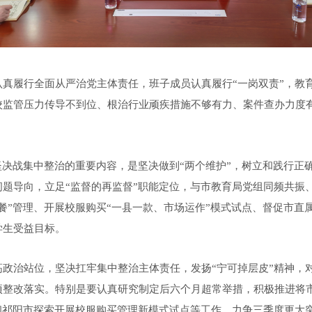
真履行全面从严治党主体责任，班子成员认真履行“一岗双责”，教育
校监管压力传导不到位、根治行业顽疾措施不够有力、案件查办力度
坚决战集中整治的重要内容，是坚决做到“两个维护”，树立和践行正
题导向，立足“监督的再监督”职能定位，与市教育局党组同频共振
餐”管理、开展校服购买“一县一款、市场运作”模式试点、督促市直
学生受益目标。
政治站位，坚决扛牢集中整治主体责任，发扬“宁可掉层皮”精神，
项整改落实。特别是要认真研究制定后六个月超常举措，积极推进将
和祁阳市探索开展校服购买管理新模式试点等工作，力争三季度更大