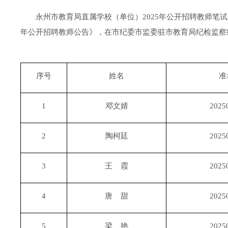
永州市教育局直属
学校（单位）
202
5
年公开招聘教师笔试
年公开招聘教师公告》，在市纪委
市
监委驻市教育局纪检
监察
序号
姓名
准
1
邓文婧
2025
2
陶柯廷
2025
3
王 霞
2025
4
唐 甜
2025
5
梁 艳
2025